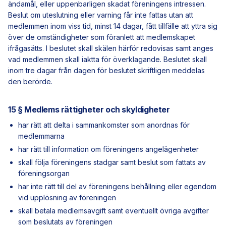
ändamål, eller uppenbarligen skadat föreningens intressen.
Beslut om uteslutning eller varning får inte fattas utan att
medlemmen inom viss tid, minst 14 dagar, fått tillfälle att yttra sig
över de omständigheter som föranlett att medlemskapet
ifrågasätts. I beslutet skall skälen härför redovisas samt anges
vad medlemmen skall iaktta för överklagande. Beslutet skall
inom tre dagar från dagen för beslutet skriftligen meddelas
den berörde.
15 § Medlems rättigheter och skyldigheter
har rätt att delta i sammankomster som anordnas för
medlemmarna
har rätt till information om föreningens angelägenheter
skall följa föreningens stadgar samt beslut som fattats av
föreningsorgan
har inte rätt till del av föreningens behållning eller egendom
vid upplösning av föreningen
skall betala medlemsavgift samt eventuellt övriga avgifter
som beslutats av föreningen