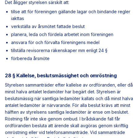
Det åligger styrelsen särskilt att:
tillse att för föreningen gällande lagar och bindande regler
iakttas
verkställa av årsmötet fattade beslut
planera, leda och fördela arbetet inom föreningen
ansvara för och förvalta föreningens medel
tillställa revisorerna räkenskaper mm enligt 24 §
förbereda årsmöte
28 § Kallelse, beslutsmässighet och omröstning
Styrelsen sammanträder efter kallelse av ordföranden, eller då
minst halva antalet ledamöter har begärt det. Styrelsen är
beslutsmässig när samtliga ledamöter kallats och då minst halva
antalet ledamöter är närvarande. För alla beslut krävs att minst
hälften av styrelsens samtliga ledamöter är ense om beslutet.
Röstning får inte ske genom ombud. I brådskande fall får
ordföranden besluta att ärende skall avgöras genom skriftlig
omröstning eller vid telefonsammanträde. Vid sammanträde